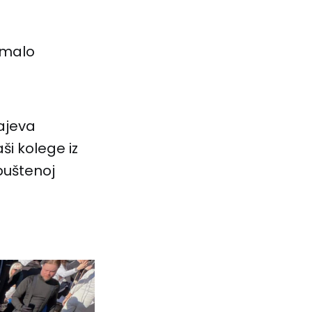
 malo
rajeva
ši kolege iz
puštenoj