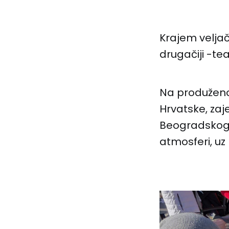
Krajem veljač
drugačiji -te
Na produženom
Hrvatske, zaj
Beogradskog 
atmosferi, uz 