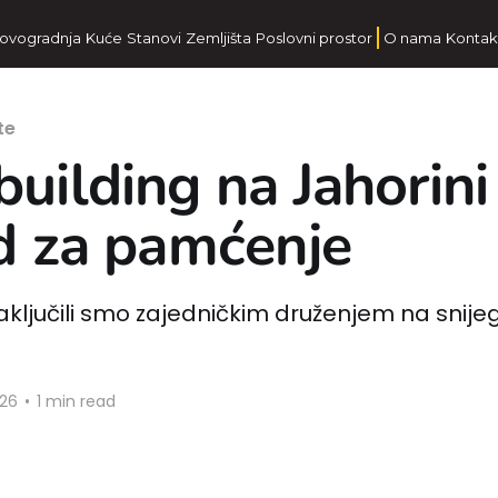
ovogradnja
Kuće
Stanovi
Zemljišta
Poslovni prostor
O nama
Kontak
te
uilding na Jahorini
d za pamćenje
zaključili smo zajedničkim druženjem na snije
026
•
1 min read