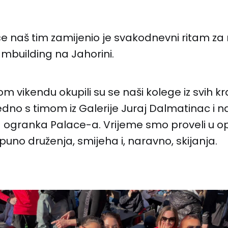
e naš tim zamijenio je svakodnevni ritam za
ambuilding na Jahorini.
 vikendu okupili su se naši kolege iz svih k
edno s timom iz Galerije Juraj Dalmatinac i na
ogranka Palace-a. Vrijeme smo proveli u o
puno druženja, smijeha i, naravno, skijanja.