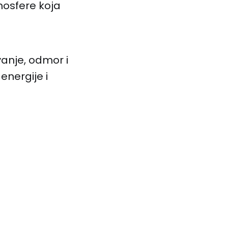
mosfere koja
vanje, odmor i
energije i