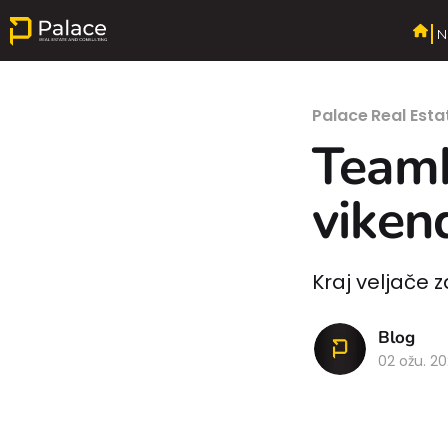
N
Palace Real Esta
Teamb
viken
Kraj veljače 
Blog
02 ožu. 2