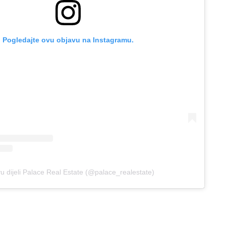
Pogledajte ovu objavu na Instagramu.
u dijeli Palace Real Estate (@palace_realestate)