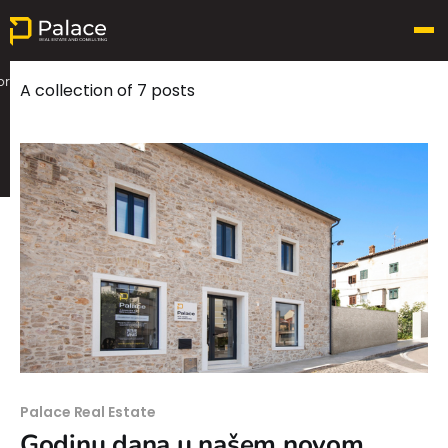
Palace Real Estate
or
A collection of 7 posts
Palace Real Estate
Godinu dana u našem novom