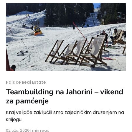
Palace Real Estate
Teambuilding na Jahorini – vikend
za pamćenje
Kraj veljače zaključili smo zajedničkim druženjem na
snijegu.
02 ožu. 2026
1 min read